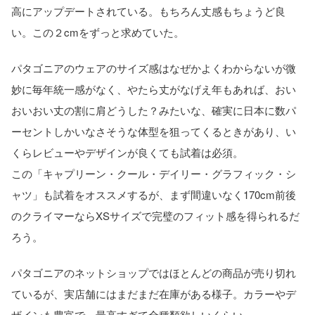
高にアップデートされている。もちろん丈感もちょうど良
い。この２cmをずっと求めていた。
パタゴニアのウェアのサイズ感はなぜかよくわからないが微
妙に毎年統一感がなく、やたら丈がなげえ年もあれば、おい
おいおい丈の割に肩どうした？みたいな、確実に日本に数パ
ーセントしかいなさそうな体型を狙ってくるときがあり、い
くらレビューやデザインが良くても試着は必須。
この「キャプリーン・クール・デイリー・グラフィック・シ
ャツ」も試着をオススメするが、まず間違いなく170cm前後
のクライマーならXSサイズで完璧のフィット感を得られるだ
ろう。
パタゴニアのネットショップではほとんどの商品が売り切れ
ているが、実店舗にはまだまだ在庫がある様子。カラーやデ
ザインも豊富で、最高すぎて全種類欲しいくらい。