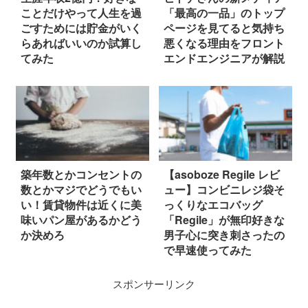
ことだけやって人生を過
「最高の一品」のトップ
ごすためには貯金がいく
ページを見てると気持ち
らあればいいのか試算し
悪くなる理由をフロント
てみた
エンドエンジニアが解説
築年数とかコンセントの
【asoboze Regile レビ
数とかマジでどうでもい
ュー】コンビニレジ袋そ
い！賃貸物件は近くに美
っくりなエコバッグ
味いパン屋があるかどう
「Regile」が無印好きな
か決めろ
男子心に突き刺さったの
で早速使ってみた
スポンサーリンク