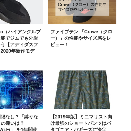
e Pro（ハイアングルプ
ファイブテン 「Crawe（クロ
性能でジムでも外岩
ー）」の性能やサイズ感をレ
そう【アディダスフ
ビュー！
2020年新作モデ
制限なし？「縛りな
【2019年版】ミニマリスト向
」との違いは？
け最強のショートパンツはパ
Wi-Fi」 を1年間使
タゴニア・バギーズに決定