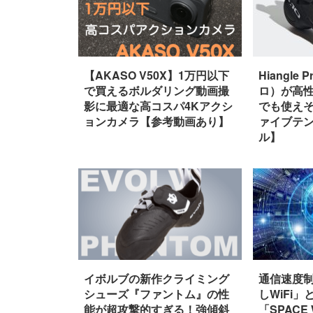
【AKASO V50X】1万円以下
Hiangl
で買えるボルダリング動画撮
ロ）が高
影に最適な高コスパ4Kアクシ
でも使え
ョンカメラ【参考動画あり】
ァイブテン
ル】
イボルブの新作クライミング
通信速度
シューズ『ファントム』の性
しWiFi
能が超攻撃的すぎる！強傾斜
「SPACE 