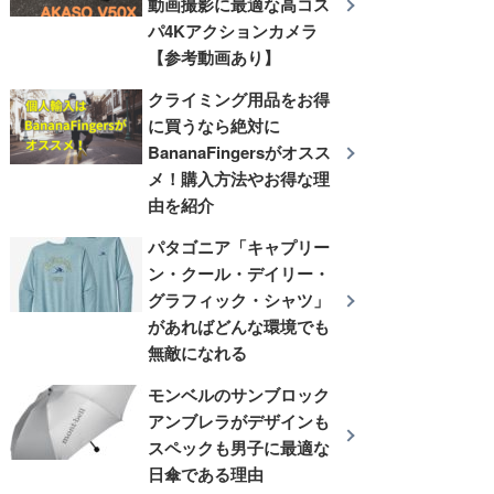
動画撮影に最適な高コス
パ4Kアクションカメラ
【参考動画あり】
クライミング用品をお得
に買うなら絶対に
BananaFingersがオスス
メ！購入方法やお得な理
由を紹介
パタゴニア「キャプリー
ン・クール・デイリー・
グラフィック・シャツ」
があればどんな環境でも
無敵になれる
モンベルのサンブロック
アンブレラがデザインも
スペックも男子に最適な
日傘である理由